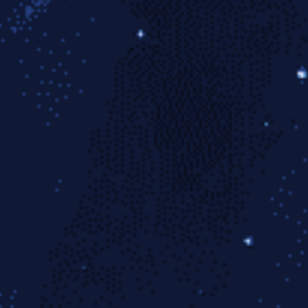
辅助工
体育App
支持 Windows、
聚合热门体育赛事，覆盖足
Android 系统
球、篮球、电竞等领域，提供
定直连平台主页，
数据查询、直播内容与资讯提
问限制，保障数据
醒，助您快速掌握赛场动向。