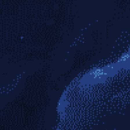
伦
北
敦
京
新
加
坡
巴
西