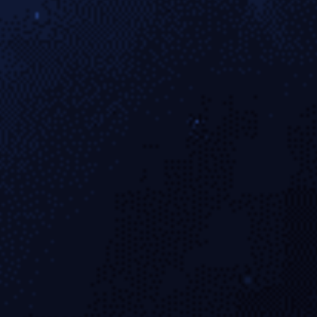
体系
链路防护，构建系统级安全网。
护
异常流量识
定性保障
计