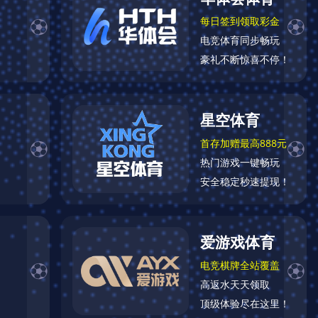
造高品质的数字化观赛体验。我们整
」云开·门户网站-官方网站|登录入口
亚、中东、欧洲等区域建立了本地化技