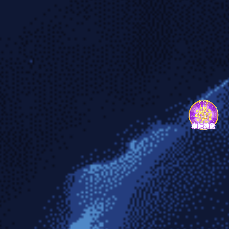
。
区域的活跃趋势。