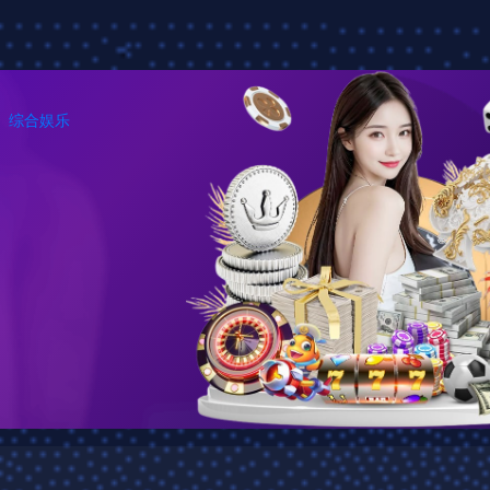
YUN官方入口
· 体育观
球迷专属的数字主场。
kaiyun官方入口网页版
提供多
比分与赛事推荐，让你随时随地畅享体育内容。
网页端入口
下载APP