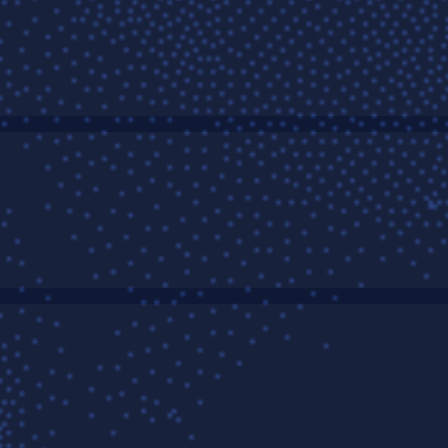
kaiyun官方入口公司简介
场的综合体育赛事直播与数据服务平台，专注于为体育迷打
端同步
等核心功能，为用户提供一站式的kaiyun「中国大陆
构稳定高效，全面适配 APP、PC 和移动网页端。在东南
获得便捷、可靠的服务体验。