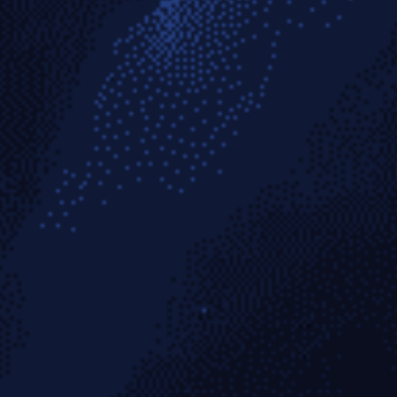
kaiyun官方入口网络化安全
」云开·门户网站-官方网站|登录入口平台架构，实现用户与数据全
身份验证
网络防
登录、行为识
WAF规则、
、设备绑定
别、服务稳
安全核心
数据加密
行为审