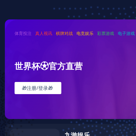
KAI
连接你的赛事视野，打造